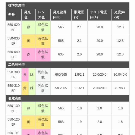
標準光度型
発光
レン
発光波長
順電圧
テスト電流
光度(m
型番
色
ズ色
(nm)
(v)
(mA)
cd)
550-020
緑色拡
緑
565
2.1
20.0
12.3
5F
散
550-030
黄色拡
黄
585
2.1
20.0
12.3
5F
散
550-040
赤色拡
赤
635
2.0
20.0
12.3
5F
散
二色発光型
550-300
乳白拡
赤
緑
660/565
1.8/2.1
20.0/20.0
90.0/40.0
5F
散
550-310
乳白拡
黄
緑
585/565
2.1/2.1
20.0/20.0
8.7/8.7
5F
散
低電流型
550-130
緑色拡
緑
565
1.8
2.0
1.8
5F
散
550-120
黄色拡
黄
583
1.9
2.0
1.8
5F
散
550-110
赤色拡