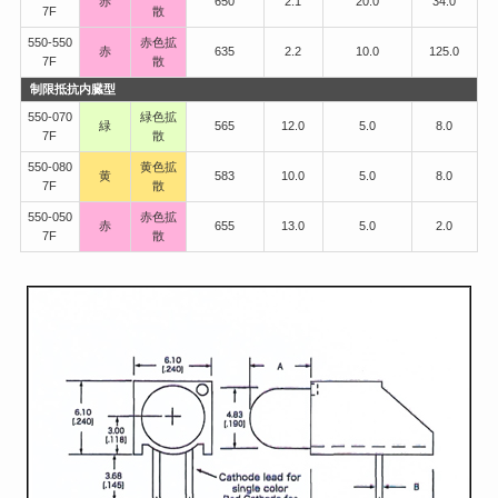
赤
650
2.1
20.0
34.0
7F
散
550-550
赤色拡
赤
635
2.2
10.0
125.0
7F
散
制限抵抗内臓型
550-070
緑色拡
緑
565
12.0
5.0
8.0
7F
散
550-080
黄色拡
黄
583
10.0
5.0
8.0
7F
散
550-050
赤色拡
赤
655
13.0
5.0
2.0
7F
散