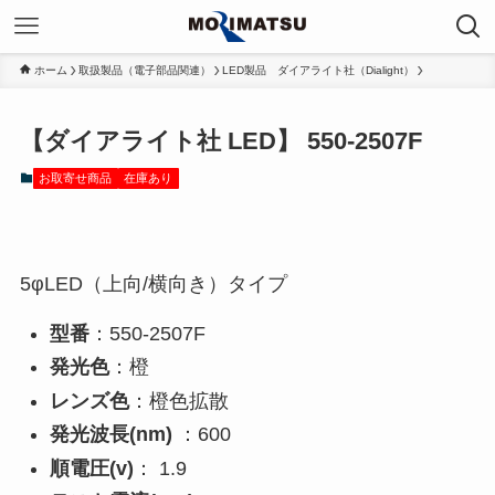
ホーム
取扱製品（電子部品関連）
LED製品 ダイアライト社（Dialight）
【ダイアライト社 LED】 550-2507F
お取寄せ商品
在庫あり
5φLED（上向/横向き）タイプ
型番
：550-2507F
発光色
：橙
レンズ色
：橙色拡散
発光波長(nm)
：600
順電圧(v)
： 1.9