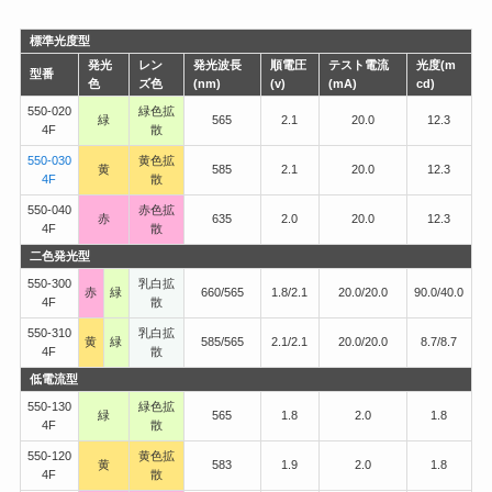
標準光度型
発光
レン
発光波長
順電圧
テスト電流
光度(m
型番
色
ズ色
(nm)
(v)
(mA)
cd)
550-020
緑色拡
緑
565
2.1
20.0
12.3
4F
散
550-030
黄色拡
黄
585
2.1
20.0
12.3
4F
散
550-040
赤色拡
赤
635
2.0
20.0
12.3
4F
散
二色発光型
550-300
乳白拡
赤
緑
660/565
1.8/2.1
20.0/20.0
90.0/40.0
4F
散
550-310
乳白拡
黄
緑
585/565
2.1/2.1
20.0/20.0
8.7/8.7
4F
散
低電流型
550-130
緑色拡
緑
565
1.8
2.0
1.8
4F
散
550-120
黄色拡
黄
583
1.9
2.0
1.8
4F
散