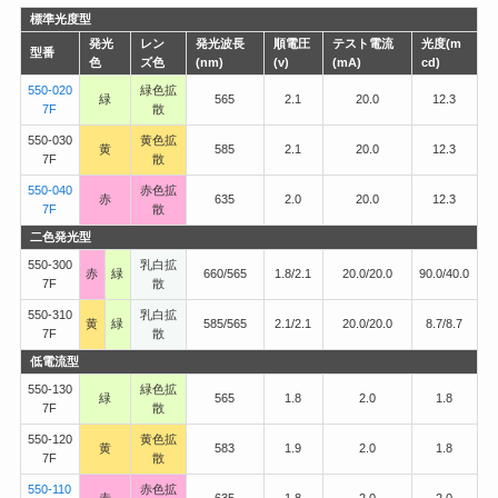
標準光度型
発光
レン
発光波長
順電圧
テスト電流
光度(m
型番
色
ズ色
(nm)
(v)
(mA)
cd)
550-020
緑色拡
緑
565
2.1
20.0
12.3
7F
散
550-030
黄色拡
黄
585
2.1
20.0
12.3
7F
散
550-040
赤色拡
赤
635
2.0
20.0
12.3
7F
散
二色発光型
550-300
乳白拡
赤
緑
660/565
1.8/2.1
20.0/20.0
90.0/40.0
7F
散
550-310
乳白拡
黄
緑
585/565
2.1/2.1
20.0/20.0
8.7/8.7
7F
散
低電流型
550-130
緑色拡
緑
565
1.8
2.0
1.8
7F
散
550-120
黄色拡
黄
583
1.9
2.0
1.8
7F
散
550-110
赤色拡
赤
635
1.8
2.0
2.0